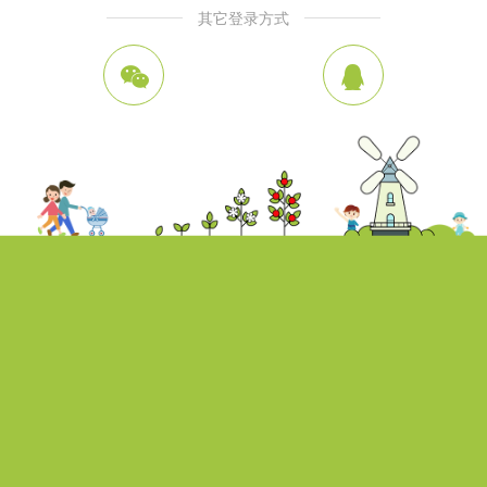
其它登录方式